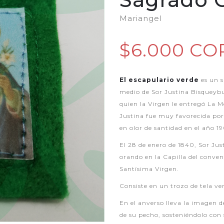
Mariangel
$6.000 CO
El escapulario verde
es un s
medio de Sor Justina Bisqueyb
quien la Virgen le entregó La M
Justina fue muy favorecida por
en olor de santidad en el año 1
El 28 de enero de 1840, Sor Jus
orando en la Capilla del conve
Santísima Virgen.
Consiste en un trozo de tela ve
En el anverso lleva la imagen d
de su pecho, sosteniéndolo co