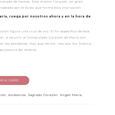
oronado de llamas. Este mismo Corazón, en gran
rodeado por el óvalo que forma esta inscripción:
ría, ruega por nosotros ahora y en la hora de
ipción figura una cruz de oro. El fin específico de este
orar, a recurrir al Inmaculado Corazón de María con
or los pecadores. Hay que recitar, nos dijo Sor Justina,
aculatoria del reverso.
AR AL CARRO
ción
,
Accesorios
,
Sagrado Corazón
,
Virgen María
,