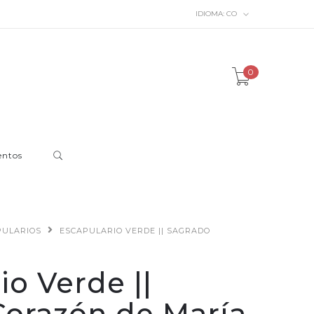
IDIOMA:
CO
0
entos
PULARIOS
ESCAPULARIO VERDE || SAGRADO
io Verde ||
Corazón de María