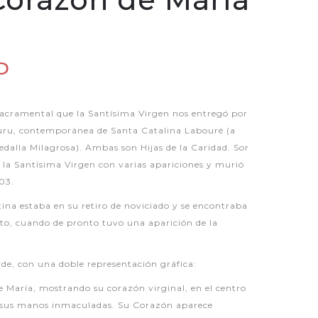
P
acramental que la Santísima Virgen nos entregó por
uru, contemporánea de Santa Catalina Labouré (a
edalla Milagrosa). Ambas son Hijas de la Caridad. Sor
 la Santísima Virgen con varias apariciones y murió
903.
tina estaba en su retiro de noviciado y se encontraba
nto, cuando de pronto tuvo una aparición de la
rde, con una doble representación gráfica:
e María, mostrando su corazón virginal, en el centro
n sus manos inmaculadas. Su Corazón aparece