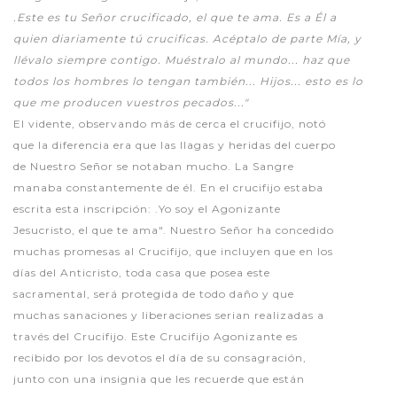
.Este es tu Señor crucificado, el que te ama. Es a Él a
quien diariamente tú crucificas. Acéptalo de parte Mía, y
llévalo siempre contigo. Muéstralo al mundo... haz que
todos los hombres lo tengan también... Hijos... esto es lo
que me producen vuestros pecados..."
El vidente, observando más de cerca el crucifijo, notó
que la diferencia era que las llagas y heridas del cuerpo
de Nuestro Señor se notaban mucho. La Sangre
manaba constantemente de él. En el crucifijo estaba
escrita esta inscripción: .Yo soy el Agonizante
Jesucristo, el que te ama". Nuestro Señor ha concedido
muchas promesas al Crucifijo, que incluyen que en los
días del Anticristo, toda casa que posea este
sacramental, será protegida de todo daño y que
muchas sanaciones y liberaciones serian realizadas a
través del Crucifijo. Este Crucifijo Agonizante es
recibido por los devotos el día de su consagración,
junto con una insignia que les recuerde que están