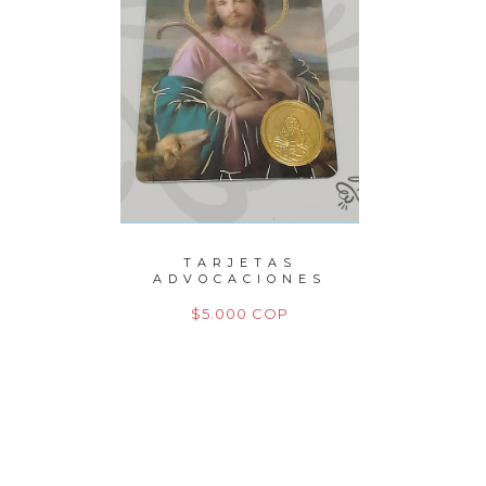
PERLAS
TARJETAS
P
TO
ADVOCACIONES
M
M
P
$5.000 COP
$