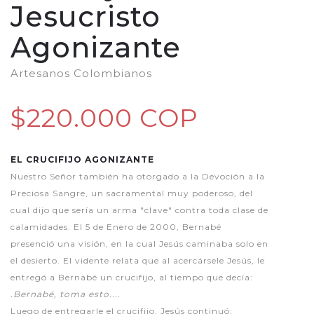
Jesucristo
Agonizante
Artesanos Colombianos
$220.000 COP
EL CRUCIFIJO AGONIZANTE
Nuestro Señor también ha otorgado a la Devoción a la
Preciosa Sangre, un sacramental muy poderoso, del
cual dijo que sería un arma "clave" contra toda clase de
calamidades. El 5 de Enero de 2000, Bernabé
presenció una visión, en la cual Jesús caminaba solo en
el desierto. El vidente relata que al acercársele Jesús, le
entregó a Bernabé un crucifijo, al tiempo que decía:
.Bernabé, toma esto....
Luego de entregarle el crucifijo, Jesús continuó: