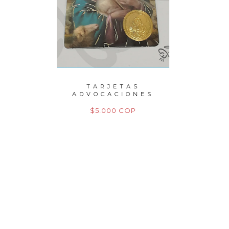
PERLAS
TARJETAS
P
TO
ADVOCACIONES
M
M
P
$5.000 COP
$