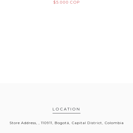
OP
$5.000 COP
$
LOCATION
Store Address, , 110911, Bogotá, Capital District, Colombia