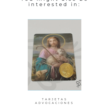
interested in:
PERLAS
TARJETAS
P
ITO
ADVOCACIONES
M
M