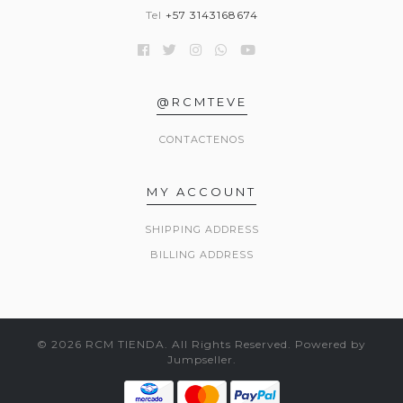
Tel
+57 3143168674
@RCMTEVE
CONTACTENOS
MY ACCOUNT
SHIPPING ADDRESS
BILLING ADDRESS
© 2026 RCM TIENDA. All Rights Reserved.
Powered by
Jumpseller
.