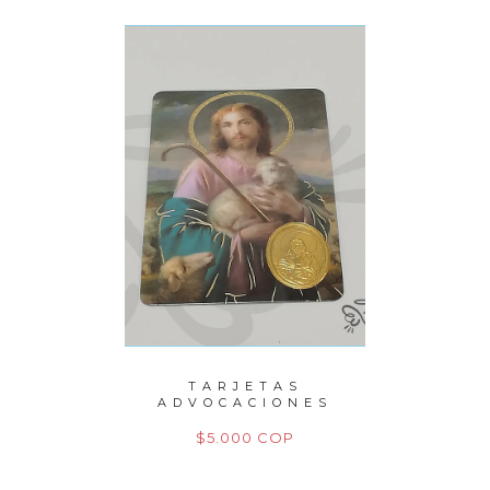
PERLAS
TARJETAS
P
ITO
ADVOCACIONES
M
M
OP
$5.000 COP
$