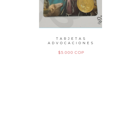
PERLAS
TARJETAS
P
ITO
ADVOCACIONES
M
M
OP
$5.000 COP
$