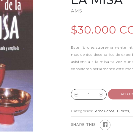
AMS
$30.000 C
Este libro es supremamente int
mas de dos decenarios de experi
asistencia a la misa talvez nun
consideren seriamente este men
ADD TO
Categories:
Productos
,
Libros
,
SHARE THIS: