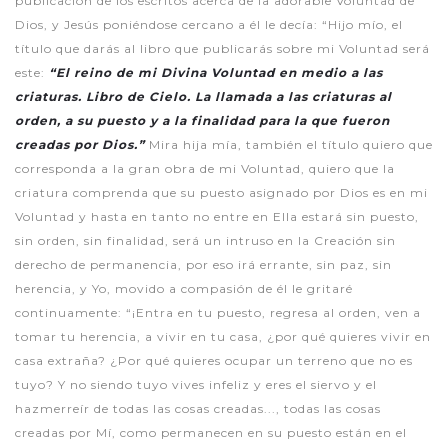
publicación de los escritos acerca de la adorable Voluntad de
Dios, y Jesús poniéndose cercano a él le decía: “Hijo mío, el
título que darás al libro que publicarás sobre mi Voluntad será
este:
“El reino de mi Divina Voluntad en medio a las
criaturas. Libro de Cielo. La llamada a las criaturas al
orden, a su puesto y a la finalidad para la que fueron
creadas por Dios.”
Mira hija mía, también el título quiero que
corresponda a la gran obra de mi Voluntad, quiero que la
criatura comprenda que su puesto asignado por Dios es en mi
Voluntad y hasta en tanto no entre en Ella estará sin puesto,
sin orden, sin finalidad, será un intruso en la Creación sin
derecho de permanencia, por eso irá errante, sin paz, sin
herencia, y Yo, movido a compasión de él le gritaré
continuamente: “¡Entra en tu puesto, regresa al orden, ven a
tomar tu herencia, a vivir en tu casa, ¿por qué quieres vivir en
casa extraña? ¿Por qué quieres ocupar un terreno que no es
tuyo? Y no siendo tuyo vives infeliz y eres el siervo y el
hazmerreír de todas las cosas creadas..., todas las cosas
creadas por Mí, como permanecen en su puesto están en el