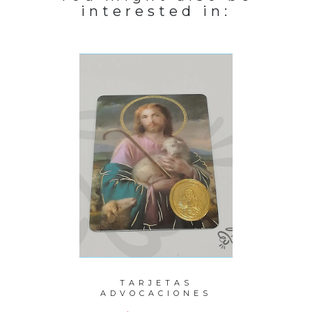
interested in:
PERLAS
TARJETAS
P
ITO
ADVOCACIONES
M
M