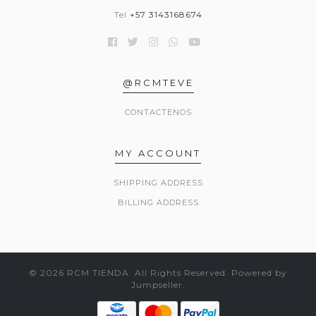
Tel
+57 3143168674
@RCMTEVE
CONTACTENOS
MY ACCOUNT
SHIPPING ADDRESS
BILLING ADDRESS
© 2026 RCM TIENDA. All Rights Reserved.
Powered by
Jumpseller
.