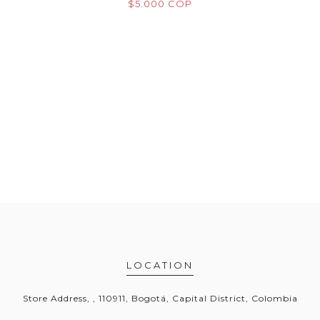
OP
$5.000 COP
$
LOCATION
Store Address, , 110911, Bogotá, Capital District, Colombia