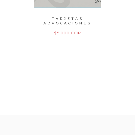
PERLAS
TARJETAS
P
ITO
ADVOCACIONES
M
M
OP
$5.000 COP
$