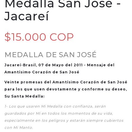
Medalla San José -
Jacareí
$15.000 COP
MEDALLA DE SAN JOSÉ
Jacareí-Brasil, 07 de Mayo del 2011 -
Mensaje del
Amantísimo Corazón de San José
Veinte promesas del Amantísimo Corazón de San José
para los que usen devotamente y conforme su deseo,
Su Santa Medalla:
1-
Los que usaren Mi Medalla con confianza, serán
guardados por Mí en todos los momentos de su vida,
especialmente en los peligros y estarán siempre cubiertos
con Mi Manto.