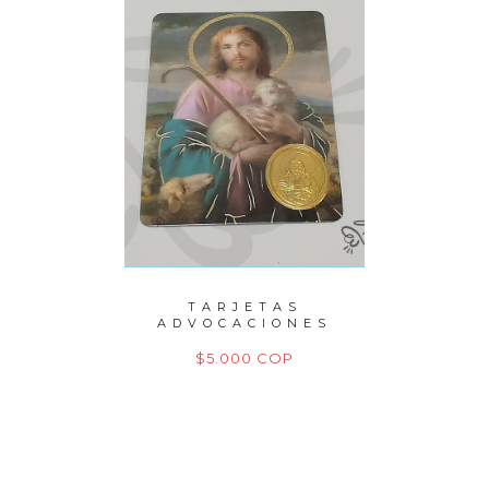
PERLAS
TARJETAS
P
ITO
ADVOCACIONES
M
M
OP
$5.000 COP
$