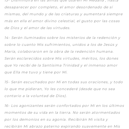
13-
Disminuirá en las almas que usaren Mi Medalla , hasta
desaparecer por completo, el amor desordenado de sí
mismas, del mundo y de las criaturas y aumentará siempre
más en ella el amor divino celestial, el gusto por las cosas
de Dios y el amor de las virtudes.
1
4-
Serán iluminados sobre los misterios de la redención y
sobre lo cuanto Mis sufrimientos, unidos a los de Jesús y
María, colaboraron en la obra de la redención humana.
Serán esclarecidos sobre Mis virtudes, méritos, los dones
que Yo recibí de la Santísima Trinidad y el inmenso amor
que Ella me tuvo y tiene por Mí.
15-
Serán escuchados por Mí en todas sus oraciones, y todo
lo que me pidieran, Yo les concederé (desde que no sea
contario a la voluntad de Dios).
16-
Los agonizantes serán confortados por Mí en los últimos
momentos de su vida en la tierra. No serán atormentados
por los demonios en su agonía. Recibirán Mi visita y
recibirán Mi abrazo paterno expirando suavemente en Mis