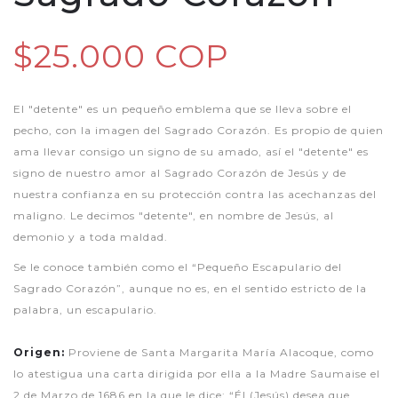
$25.000 COP
El "detente" es un pequeño emblema que se lleva sobre el
pecho, con la imagen del Sagrado Corazón. Es propio de quien
ama llevar consigo un signo de su amado, así el "detente" es
signo de nuestro amor al Sagrado Corazón de Jesús y de
nuestra confianza en su protección contra las acechanzas del
maligno. Le decimos "detente", en nombre de Jesús, al
demonio y a toda maldad.
Se le conoce también como el “Pequeño Escapulario del
Sagrado Corazón”, aunque no es, en el sentido estricto de la
palabra, un escapulario.
Origen:
Proviene de Santa Margarita María Alacoque, como
lo atestigua una carta dirigida por ella a la Madre Saumaise el
2 de Marzo de 1686 en la que le dice: “Él (Jesús) desea que