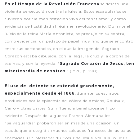
En el tiempo de la Revolución Francesa
se desató una
violenta persecución contra la Iglesia. Estos escapularios se
tuvieron por “la manifestación viva del fanatismo” y como
evidencia de hostilidad al régimen revolucionario. Durante el
juicio de la reina María Antonieta, se produjo en su contra,
como evidencia, un pedazo de papel muy fino que se encontró
entre sus pertenencias, en el que la imagen del Sagrado
Corazón estaba dibujada, con la llaga, la cruz y la corona de
espinas, y con la leyenda: “
Sagrado Corazón de Jesús, ten
misericordia de nosotros
.” (Ibid., p. 290).
El uso del detente se extendió grandemente,
especialmente desde el 1866,
durante los estragos
producidos por la epidemia del cólera de Amiens, Roubaix,
Cairo y otras partes. Su influencia beneficiosa se hizo
evidente. Después de la guerra Franco-Alemana los
“Salvaguardia” probaron ser en mas de una ocasión, un
escudo que protegió a muchos soldados franceses de las balas
enemigas. (Cf. Messager du Coeur de Jésus, vol. XIX, p. 180).