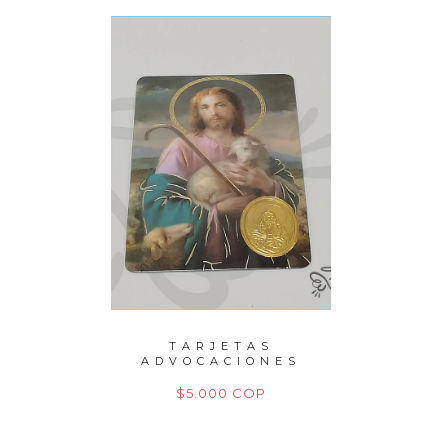
PERLAS
TARJETAS
P
TO
ADVOCACIONES
M
M
P
$5.000 COP
$