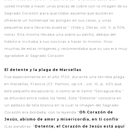
usted mande a hacer unas placas de cobre con la imagen de su
Sagrado Corazón para que todos aquellos que quisieran
ofrecerle un homenaje las pongan en sus casas, y unas
pequeñas para llevarlas puestas.” (Vida y Obras, vol. II, p.306,
nota). Ella misma llevaba una sobre su pecho, debajo del
hábito e invitaba a sus novicias a hacer lo mismo. Hizo
muchas de estas imágenes y recomendaba que su uso era muy
agradable al Sagrado Corazón.
El detente y la plaga de Marsellas
Fue especialmente en el año 1720, durante una terrible plaga
en Marsellas, Francia (Cf. Hamon, op.cit., vol. III, p. 431) que
este pequeño escapulario, o como se le llamó “Salvaguardia,”
se difundió entre todos los fieles. Este “Detente” consistía en
un pedazo de tela blanca en la cual la imagen del Sagrado
Corazón era bordada, con la leyenda “
Oh Corazón de
Jesús, abismo de amor y misericordia, en ti confío
”
(Las palabras: “
Detente, el Corazón de Jesús está aquí
”