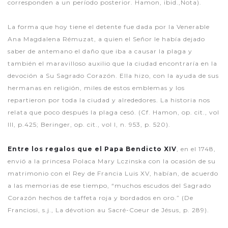
corresponden a un período posterior. Hamon, ibid.,Nota).
La forma que hoy tiene el detente fue dada por la Venerable
Ana Magdalena Rémuzat, a quien el Señor le había dejado
saber de antemano el daño que iba a causar la plaga y
también el maravilloso auxilio que la ciudad encontraría en la
devoción a Su Sagrado Corazón. Ella hizo, con la ayuda de sus
hermanas en religión, miles de estos emblemas y los
repartieron por toda la ciudad y alrededores. La historia nos
relata que poco después la plaga cesó. (Cf. Hamon, op. cit., vol
III, p.425; Beringer, op. cit., vol I, n. 953, p. 520).
Entre los regalos que el Papa Bendicto XIV
, en el 1748,
envió a la princesa Polaca Mary Lczinska con la ocasión de su
matrimonio con el Rey de Francia Luis XV, habían, de acuerdo
a las memorias de ese tiempo, “muchos escudos del Sagrado
Corazón hechos de taffeta roja y bordados en oro.” (De
Franciosi, s.j., La dévotion au Sacré-Coeur de Jésus, p. 289).