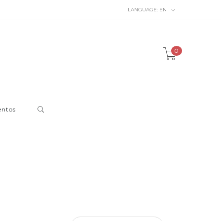
LANGUAGE:
EN
0
entos