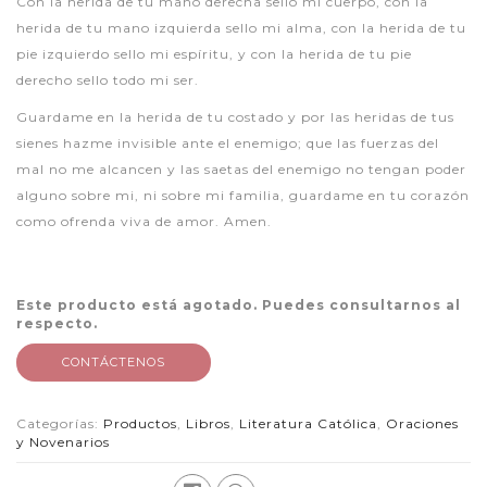
Con la herida de tu mano derecha sello mi cuerpo, con la
herida de tu mano izquierda sello mi alma, con la herida de tu
pie izquierdo sello mi espíritu, y con la herida de tu pie
derecho sello todo mi ser.
Guardame en la herida de tu costado y por las heridas de tus
sienes hazme invisible ante el enemigo; que las fuerzas del
mal no me alcancen y las saetas del enemigo no tengan poder
alguno sobre mi, ni sobre mi familia, guardame en tu corazón
como ofrenda viva de amor. Amen.
Este producto está agotado. Puedes consultarnos al
respecto.
CONTÁCTENOS
Categorías:
Productos
,
Libros
,
Literatura Católica
,
Oraciones
y Novenarios