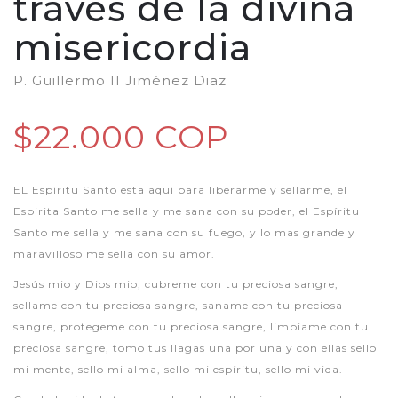
través de la divina
misericordia
P. Guillermo II Jiménez Diaz
$22.000 COP
EL Espíritu Santo esta aquí para liberarme y sellarme, el
Espirita Santo me sella y me sana con su poder, el Espíritu
Santo me sella y me sana con su fuego, y lo mas grande y
maravilloso me sella con su amor.
Jesús mio y Dios mio, cubreme con tu preciosa sangre,
sellame con tu preciosa sangre, saname con tu preciosa
sangre, protegeme con tu preciosa sangre, limpiame con tu
preciosa sangre, tomo tus llagas una por una y con ellas sello
mi mente, sello mi alma, sello mi espíritu, sello mi vida.