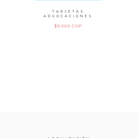
PERLAS
TARJETAS
P
TO
ADVOCACIONES
M
M
P
$5.000 COP
$