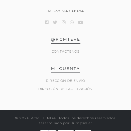
Tel
+57 3143168674
@RCMTEVE
CONTACTENOS
MI CUENTA
DIRECCIÓN DE ENVÍO
DIRECCIÓN DE FACTURACIÓN
© 2026 RCM TIENDA. Todos los derechos reservados.
Desarrollado por Jumpseller
.