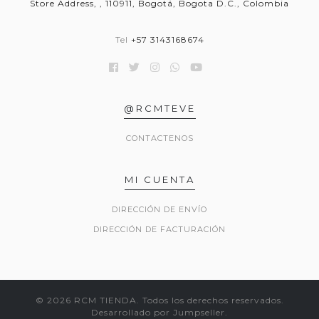
Store Address, , 110911, Bogotá, Bogota D.C., Colombia
Tel
+57 3143168674
@RCMTEVE
CONTACTENOS
MI CUENTA
DIRECCIÓN DE ENVÍO
DIRECCIÓN DE FACTURACIÓN
© 2026 RCM TIENDA. Todos los derechos reservados.
Desarrollado por Jumpseller
.