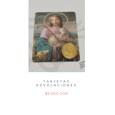
PERLAS
TARJETAS
P
TO
ADVOCACIONES
M
M
P
$5.000 COP
$