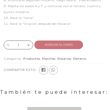
Anuncie el segundo misterio, luego rece el “Padrenuestro”.
Repita los pasos 6 y 7, y continúe con el tercero, cuarto y
quinto misterio.
Rece la “Salve”.
Rece la “Oración después del Rosario”.
AGREGAR AL CARRO
Categorías:
Productos
,
Manillas
,
Rosarios
,
Denario
COMPARTIR ESTO:
También te puede interesar: