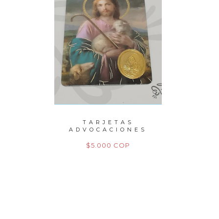
PERLAS
TARJETAS
P
TO
ADVOCACIONES
M
M
P
$5.000 COP
$